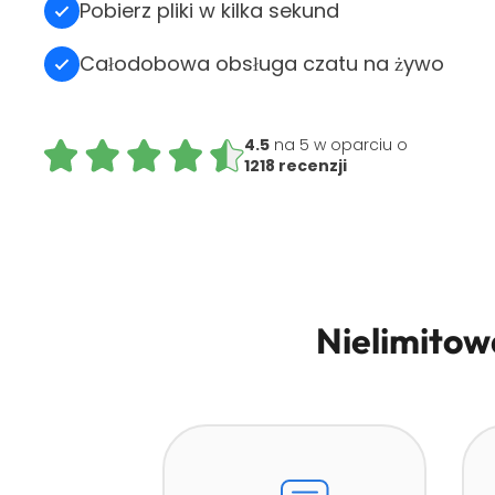
Pobierz pliki w kilka sekund
Całodobowa obsługa czatu na żywo
4.5
na 5 w oparciu o
1218 recenzji
Nielimitow