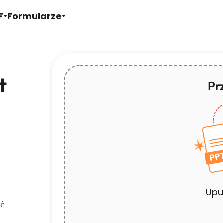
F
Formularze
t
Prz
Upuś
ć