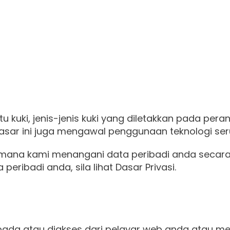
tu kuki, jenis-jenis kuki yang diletakkan pada pe
ar ini juga mengawal penggunaan teknologi ser
imana kami menangani data peribadi anda secara 
ibadi anda, sila lihat Dasar Privasi.
 kepada atau diakses dari pelayar web anda atau m