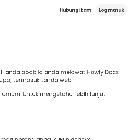
Hubungi kami
Log masuk
ranti anda apabila anda melawat Howly Docs
upa, termasuk tanda web.
umum. Untuk mengetahui lebih lanjut
emori peranti anda. Kuki biasanya