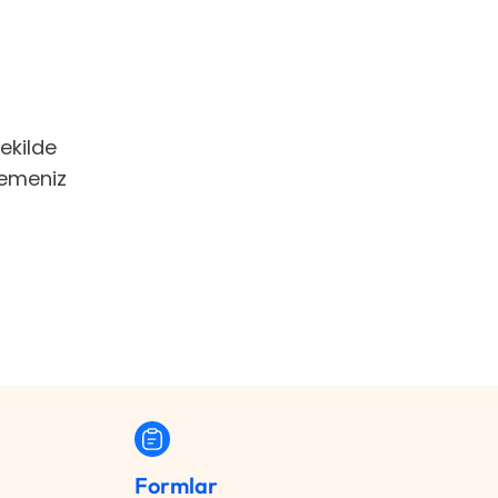
ekilde
lemeniz
Formlar