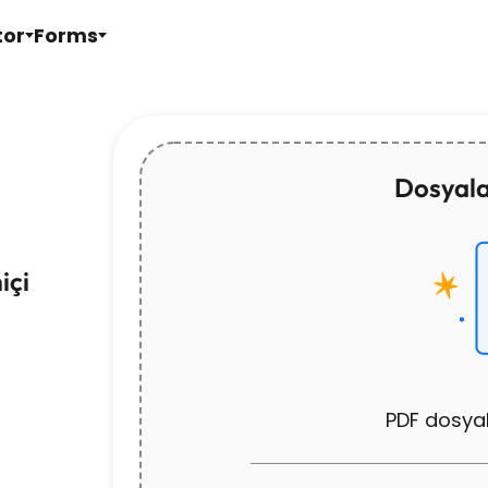
tor
Forms
Dosyalar
içi
PDF dosyal