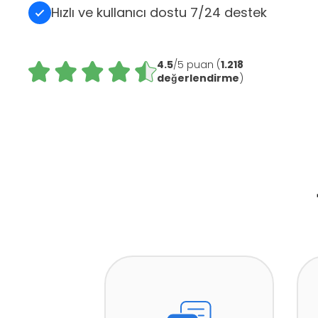
Hızlı ve kullanıcı dostu 7/24 destek
4.5
/5 puan (
1.218
değerlendirme
)