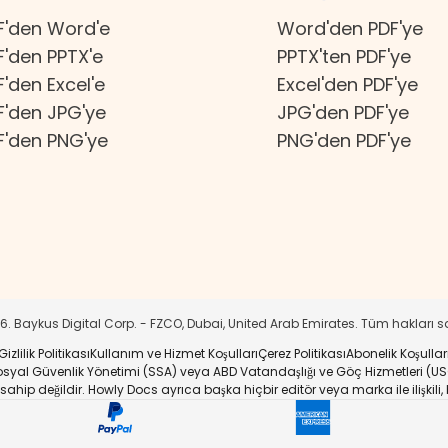
F'den Word'e
Word'den PDF'ye
F'den PPTX'e
PPTX'ten PDF'ye
F'den Excel'e
Excel'den PDF'ye
F'den JPG'ye
JPG'den PDF'ye
F'den PNG'ye
PNG'den PDF'ye
26
. Baykus Digital Corp. - FZCO, Dubai, United Arab Emirates. Tüm hakları sa
Gizlilik Politikası
Kullanım ve Hizmet Koşulları
Çerez Politikası
Abonelik Koşullar
, Sosyal Güvenlik Yönetimi (SSA) veya ABD Vatandaşlığı ve Göç Hizmetleri (
a sahip değildir. Howly Docs ayrıca başka hiçbir editör veya marka ile ilişki