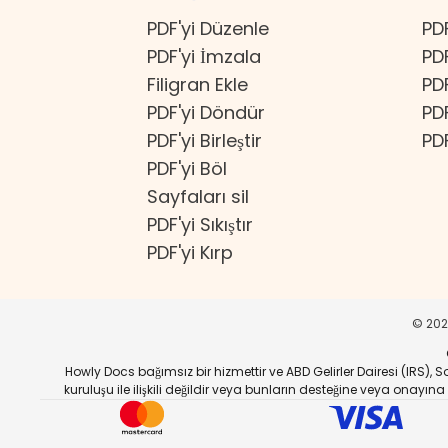
PDF'yi Düzenle
PD
PDF'yi İmzala
PD
Filigran Ekle
PD
PDF'yi Döndür
PD
PDF'yi Birleştir
PD
PDF'yi Böl
Sayfaları sil
PDF'yi Sıkıştır
PDF'yi Kırp
©
20
Howly Docs bağımsız bir hizmettir ve ABD Gelirler Dairesi (IRS)
kuruluşu ile ilişkili değildir veya bunların desteğine veya onayın