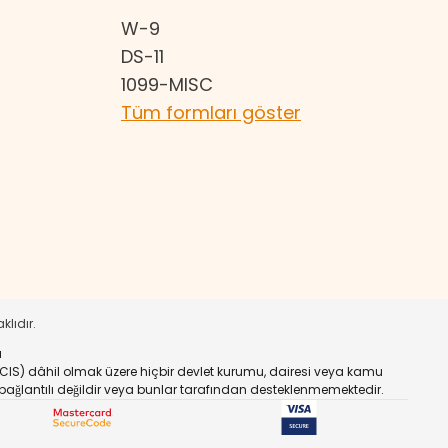
W-9
DS-11
1099-MISC
Tüm formları göster
klıdır.
ı
USCIS) dâhil olmak üzere hiçbir devlet kurumu, dairesi veya kamu
li, bağlantılı değildir veya bunlar tarafından desteklenmemektedir.