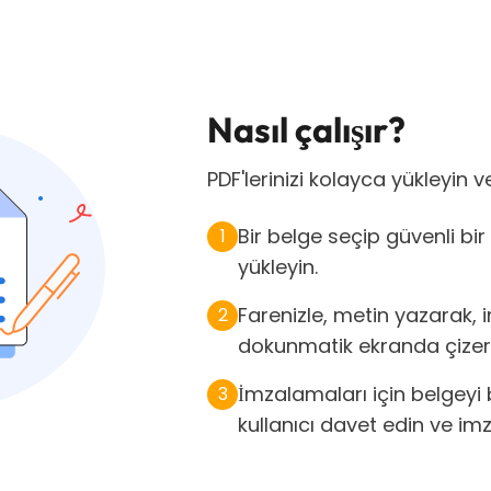
Nasıl çalışır?
PDF'lerinizi kolayca yükleyin 
Bir belge seçip güvenli b
1
yükleyin.
Farenizle, metin yazarak, 
2
dokunmatik ekranda çizere
İmzalamaları için belgeyi
3
kullanıcı davet edin ve imz