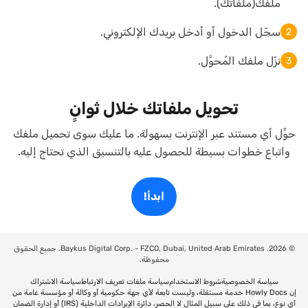
ملفك(ملفاتك).
سجّل الدخول أو أدخل بريدك الإلكتروني.
2
نزّل ملفك المُحوَّل.
3
تحويل ملفاتك خلال ثوانٍ
حوِّل أي مستند عبر الإنترنت بسهولة. ما عليك سوى تحميل ملفك
واتباع خطوات بسيطة للحصول عليه بالتنسيق الذي تحتاج إليه.
ابدأ!
©
2026
. Baykus Digital Corp. - FZCO, Dubai, United Arab Emirates. جميع الحقوق
محفوظة.
سياسة الخصوصية
شروط الاستخدام
سياسة ملفات تعريف الارتباط
سياسة الاشتراك
إن Howly Docs خدمة مستقلة، وليست تابعة لأي جهة حكومية أو وكالة أو مؤسسة عامة من
أي نوع، بما في ذلك على سبيل المثال لا الحصر، دائرة الإيرادات الداخلية (IRS) أو إدارة الضمان